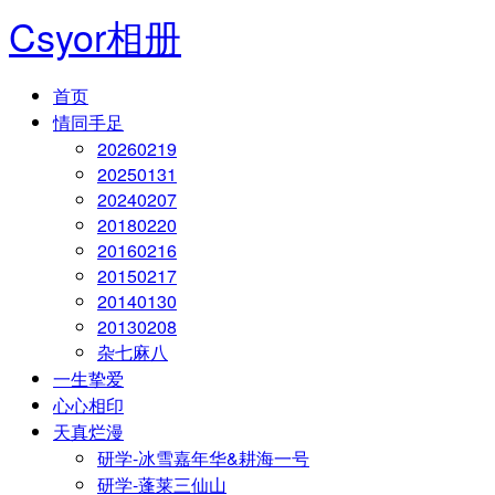
Csyor相册
首页
情同手足
20260219
20250131
20240207
20180220
20160216
20150217
20140130
20130208
杂七麻八
一生挚爱
心心相印
天真烂漫
研学-冰雪嘉年华&耕海一号
研学-蓬莱三仙山