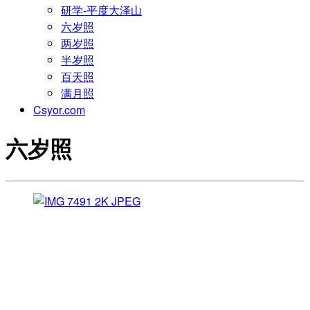
研学-平度大泽山
六岁照
两岁照
半岁照
百天照
满月照
Csyor.com
六岁照