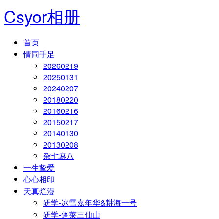
Csyor相册
首页
情同手足
20260219
20250131
20240207
20180220
20160216
20150217
20140130
20130208
杂七麻八
一生挚爱
心心相印
天真烂漫
研学-冰雪嘉年华&耕海一号
研学-蓬莱三仙山