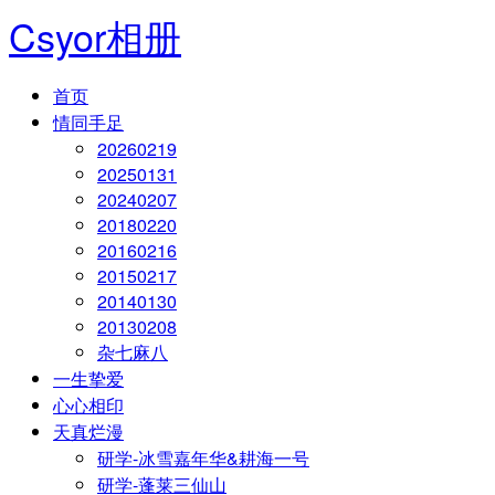
Csyor相册
首页
情同手足
20260219
20250131
20240207
20180220
20160216
20150217
20140130
20130208
杂七麻八
一生挚爱
心心相印
天真烂漫
研学-冰雪嘉年华&耕海一号
研学-蓬莱三仙山