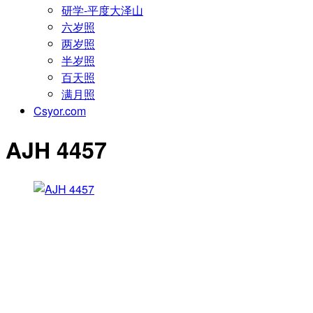
研学-平度大泽山
六岁照
两岁照
半岁照
百天照
满月照
Csyor.com
AJH 4457