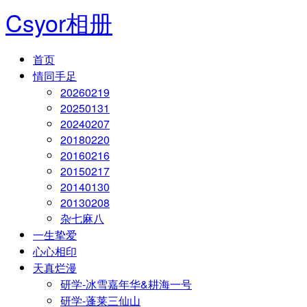
Csyor相册
首页
情同手足
20260219
20250131
20240207
20180220
20160216
20150217
20140130
20130208
杂七麻八
一生挚爱
心心相印
天真烂漫
研学-冰雪嘉年华&耕海一号
研学-蓬莱三仙山