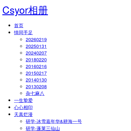
Csyor相册
首页
情同手足
20260219
20250131
20240207
20180220
20160216
20150217
20140130
20130208
杂七麻八
一生挚爱
心心相印
天真烂漫
研学-冰雪嘉年华&耕海一号
研学-蓬莱三仙山