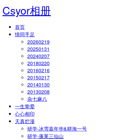
Csyor相册
首页
情同手足
20260219
20250131
20240207
20180220
20160216
20150217
20140130
20130208
杂七麻八
一生挚爱
心心相印
天真烂漫
研学-冰雪嘉年华&耕海一号
研学-蓬莱三仙山